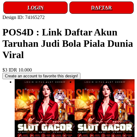
LOGIN
DAFTAR
Design ID: 74165272
POS4D : Link Daftar Akun
Taruhan Judi Bola Piala Dunia
Viral
$3
IDR 10.000
Create an account to favorite this design!