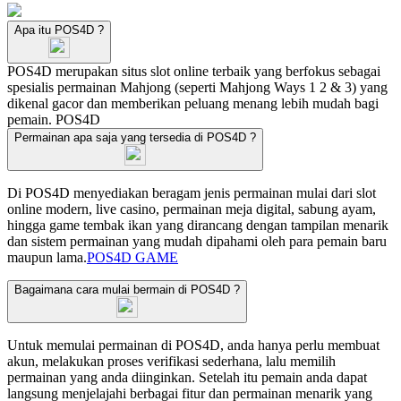
Apa itu POS4D ?
POS4D merupakan situs slot online terbaik yang berfokus sebagai
spesialis permainan Mahjong (seperti Mahjong Ways 1 2 & 3) yang
dikenal gacor dan memberikan peluang menang lebih mudah bagi
pemain.
POS4D
Permainan apa saja yang tersedia di POS4D ?
Di POS4D menyediakan beragam jenis permainan mulai dari slot
online modern, live casino, permainan meja digital, sabung ayam,
hingga game tembak ikan yang dirancang dengan tampilan menarik
dan sistem permainan yang mudah dipahami oleh para pemain baru
maupun lama.
POS4D GAME
Bagaimana cara mulai bermain di POS4D ?
Untuk memulai permainan di POS4D, anda hanya perlu membuat
akun, melakukan proses verifikasi sederhana, lalu memilih
permainan yang anda diinginkan. Setelah itu pemain anda dapat
langsung menjelajahi berbagai fitur dan permainan menarik yang