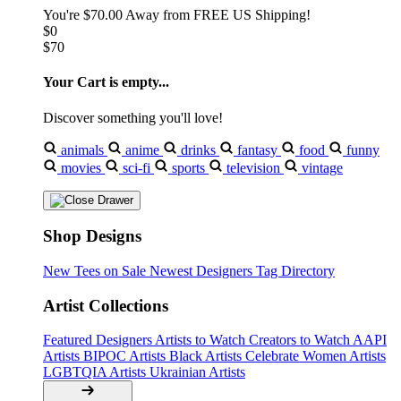
You're
$70.00
Away from
FREE US Shipping!
$0
$70
Your Cart is empty...
Discover something you'll love!
animals
anime
drinks
fantasy
food
funny
movies
sci-fi
sports
television
vintage
Shop Designs
New Tees on Sale
Newest Designers
Tag Directory
Artist Collections
Featured Designers
Artists to Watch
Creators to Watch
AAPI
Artists
BIPOC Artists
Black Artists
Celebrate Women Artists
LGBTQIA Artists
Ukrainian Artists