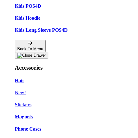
Kids POS4D
Kids Hoodie
Kids Long Sleeve POS4D
Back To Menu
Accessories
Hats
New!
Stickers
Magnets
Phone Cases