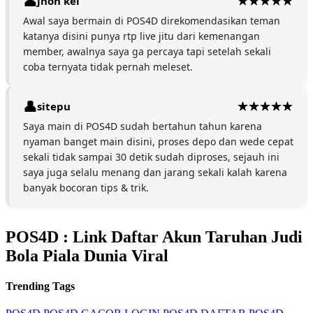
jhon kei
Awal saya bermain di POS4D direkomendasikan teman
katanya disini punya rtp live jitu dari kemenangan
member, awalnya saya ga percaya tapi setelah sekali
coba ternyata tidak pernah meleset.
sitepu
Saya main di POS4D sudah bertahun tahun karena
nyaman banget main disini, proses depo dan wede cepat
sekali tidak sampai 30 detik sudah diproses, sejauh ini
saya juga selalu menang dan jarang sekali kalah karena
banyak bocoran tips & trik.
POS4D : Link Daftar Akun Taruhan Judi
Bola Piala Dunia Viral
Trending Tags