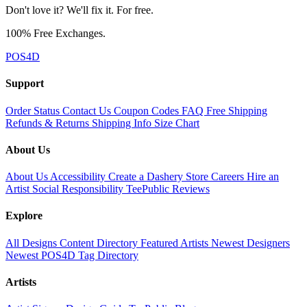
Don't love it? We'll fix it. For free.
100% Free Exchanges.
POS4D
Support
Order Status
Contact Us
Coupon Codes
FAQ
Free Shipping
Refunds & Returns
Shipping Info
Size Chart
About Us
About Us
Accessibility
Create a Dashery Store
Careers
Hire an
Artist
Social Responsibility
TeePublic Reviews
Explore
All Designs
Content Directory
Featured Artists
Newest Designers
Newest POS4D
Tag Directory
Artists