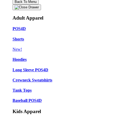
Back To Menu
Adult Apparel
POS4D
Shorts
New!
Hoodies
Long Sleeve POS4D
Crewneck Sweatshirts
Tank Tops
Baseball POS4D
Kids Apparel